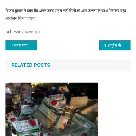
विजय कुमार ने कहा कि अगर जल्द राहत नहीं मिली तो आम जनता के साथ मिलकर बड़ा
आंदोलन किया जाएगा।
Post Views:
301
Post navigation
पहले मांगा मोबाइल फिर लेकर हुआ फरार, युवक को घसीटता ले गया आरोपी
1 अप्रैल से गाय और भैंस के दूध के दामों में वृद्धि,प्रति लीटर होगा महंगा,पढ़े
RELATED POSTS