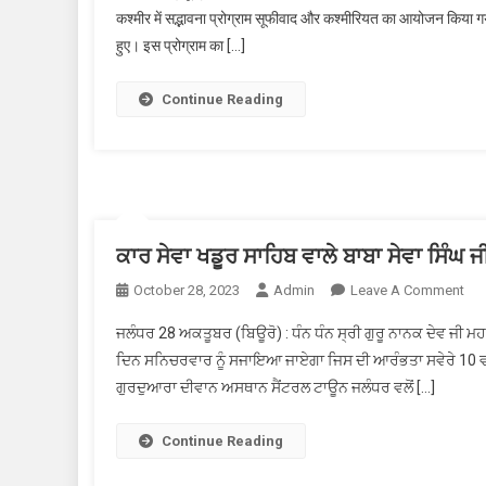
कश्मीर में सद्भावना प्रोग्राम सूफीवाद और कश्मीरियत का आयोजन किया गया
हुए। इस प्रोग्राम का […]
Continue Reading
ਕਾਰ ਸੇਵਾ ਖਡੂਰ ਸਾਹਿਬ ਵਾਲੇ ਬਾਬਾ ਸੇਵਾ ਸਿੰ
October 28, 2023
Admin
Leave A Comment
On 
ਜਲੰਧਰ 28 ਅਕਤੂਬਰ (ਬਿਊਰੋ) : ਧੰਨ ਧੰਨ ਸ੍ਰੀ ਗੁਰੂ ਨਾਨਕ ਦੇਵ ਜੀ 
ਦਿਨ ਸਨਿਚਰਵਾਰ ਨੂੰ ਸਜਾਇਆ ਜਾਏਗਾ ਜਿਸ ਦੀ ਆਰੰਭਤਾ ਸਵੇਰੇ 10 ਵਜੇ ਗ
ਗੁਰਦੁਆਰਾ ਦੀਵਾਨ ਅਸਥਾਨ ਸੈਂਟਰਲ ਟਾਊਨ ਜਲੰਧਰ ਵਲੋਂ […]
Continue Reading