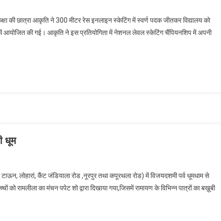
नोसेंट हार्ट्स की आकृति का स्केटिंग व तीरंदाज़ी में शानदार प्रदर्शन : राष्ट्रीय स्तर के लिए चयन
 कक्षा की छात्रा आकृति ने 300 मीटर रेस इनलाइन स्केटिंग में स्वर्ण पदक जीतकर विद्यालय को
ी में आयोजित की गई। आकृति ने इस प्रतियोगिता में नेशनल लेवल स्केटिंग चैंपियनशिप में अपनी
ी धूम
नोसेंट हार्ट्स के पाँचों स्कूलों में विजयदशमी पर्व की धूम
मॉडल टाऊन, लोहारां, कैंट जंडियाला रोड ,नूरपुर तथा कपूरथला रोड) में विजयदशमी पर्व धूमधाम से
 रामलीला का मंचन पपेट शो द्वारा दिखाया गया,जिसमें रामायण के विभिन्न पात्रों का बख़ूबी