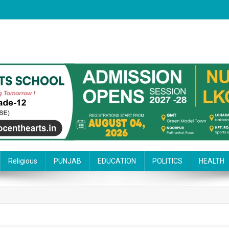
Religious
PUNJAB
EDUCATION
POLITICS
HEALTH