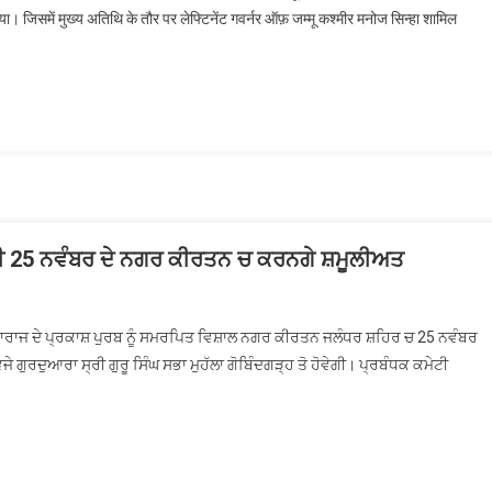
। जिसमें मुख्य अतिथि के तौर पर लेफ्टिनेंट गवर्नर ऑफ़ जम्मू कश्मीर मनोज सिन्हा शामिल
ਘ ਜੀ 25 ਨਵੰਬਰ ਦੇ ਨਗਰ ਕੀਰਤਨ ਚ ਕਰਨਗੇ ਸ਼ਮੂਲੀਅਤ
ਕਾਰ ਸੇਵਾ ਖਡੂਰ ਸਾਹਿਬ ਵਾਲੇ ਬਾਬਾ ਸੇਵਾ ਸਿੰਘ ਜੀ 25 ਨਵੰਬਰ ਦੇ ਨਗਰ ਕੀਰਤਨ ਚ ਕਰਨਗੇ ਸ਼ਮੂਲੀ
ਮਹਾਰਾਜ ਦੇ ਪ੍ਰਕਾਸ਼ ਪੁਰਬ ਨੂੰ ਸਮਰਪਿਤ ਵਿਸ਼ਾਲ ਨਗਰ ਕੀਰਤਨ ਜਲੰਧਰ ਸ਼ਹਿਰ ਚ 25 ਨਵੰਬਰ
ੁਰਦੁਆਰਾ ਸ੍ਰੀ ਗੁਰੂ ਸਿੰਘ ਸਭਾ ਮੁਹੱਲਾ ਗੋਬਿੰਦਗੜ੍ਹ ਤੋ ਹੋਵੇਗੀ। ਪ੍ਰਬੰਧਕ ਕਮੇਟੀ