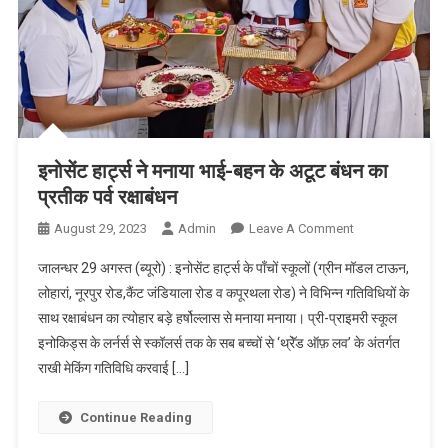
इनोसेंट हार्ट्स ने मनाया भाई-बहन के अटूट बंधन का
प्रतीक पर्व रक्षाबंधन
August 29, 2023
Admin
Leave A Comment
On इनोसेंट
हार्ट्स ने मनाया
जालन्धर 29 अगस्त (ब्यूरो) : इनोसेंट हार्ट्स के पाँचों स्कूलों (ग्रीन मॉडल टाऊन,
भाई-बहन के
लोहारां, नूरपुर रोड,कैंट जंडियाला रोड व कपूरथला रोड) ने विभिन्न गतिविधियों के
अटूट बंधन का
साथ रक्षाबंधन का त्योहार बड़े हर्षोल्लास से मनाया मनाया। प्री-प्राइमरी स्कूल
प्रतीक पर्व
इनोकिड्स के लर्नर्स से स्कॉलर्स तक के सब बच्चों से ‘थ्रेॅड ऑफ़ लव’ के अंतर्गत
रक्षाबंधन
राखी मेकिंग गतिविधि करवाई […]
Continue Reading