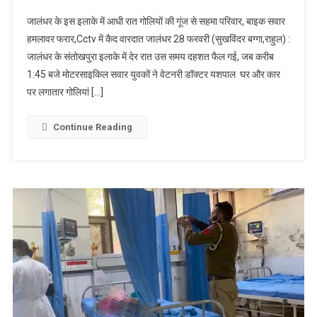
इस इलाके में
जालंधर के इस इलाके में आधी रात गोलियों की गूंज से सहमा परिवार, बाइक सवार
आधी रात गोलियों
हमलावर फरार,Cctv में कैद वारदात जालंधर 28 फरवरी (सुखविंदर बग्गा,राहुल) :
की गूंज से सहमा
जालंधर के संतोखपुरा इलाके में देर रात उस समय दहशत फैल गई, जब करीब
परिवार, बाइक
1:45 बजे मोटरसाइकिल सवार युवकों ने वेटनरी डॉक्टर यशपाल घर और कार
सवार हमलावर
फरार,Cctv में
पर लगातार गोलियां […]
कैद वारदात
Continue Reading