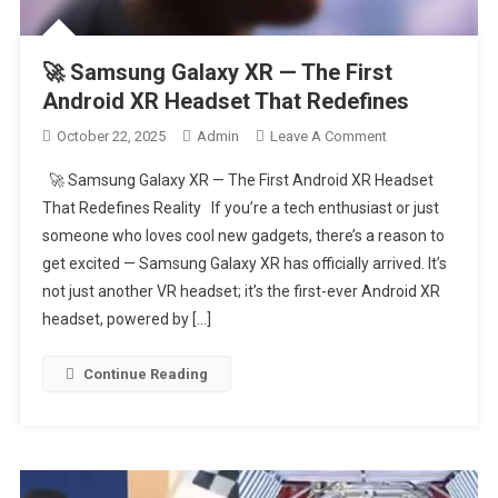
🚀 Samsung Galaxy XR — The First
Android XR Headset That Redefines
October 22, 2025
Admin
Leave A Comment
On 🚀
Samsung
🚀 Samsung Galaxy XR — The First Android XR Headset
Galaxy XR —
That Redefines Reality If you’re a tech enthusiast or just
The First
someone who loves cool new gadgets, there’s a reason to
Android XR
get excited — Samsung Galaxy XR has officially arrived. It’s
Headset That
Redefines
not just another VR headset; it’s the first-ever Android XR
headset, powered by […]
Continue Reading