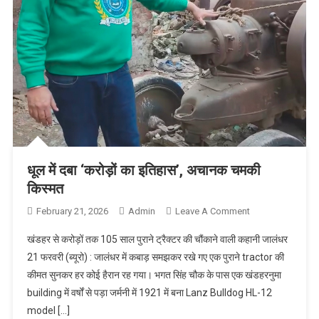
धूल में दबा ‘करोड़ों का इतिहास’, अचानक चमकी
किस्मत
February 21, 2026
Admin
Leave A Comment
On धूल में दबा
‘करोड़ों का
खंडहर से करोड़ों तक 105 साल पुराने ट्रैक्टर की चौंकाने वाली कहानी जालंधर
इतिहास’,
21 फरवरी (ब्यूरो) : जालंधर में कबाड़ समझकर रखे गए एक पुराने tractor की
अचानक चमकी
कीमत सुनकर हर कोई हैरान रह गया। भगत सिंह चौक के पास एक खंडहरनुमा
किस्मत
building में वर्षों से पड़ा जर्मनी में 1921 में बना Lanz Bulldog HL-12
model […]