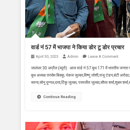
वार्ड नं 57 में भाजपा ने किया डोर टू डोर प्रचार
April 30, 2023
Admin
Leave A Comment
On वार्ड
जालंधर 30 अप्रैल (ब्यूरो) : आज वार्ड नं 57 बूथ 171 में भारतीय जनता प
बूथ अध्यक्ष तरसेम बिक्कु, पंकज जुल्का,विष्णु जोशी,राजू टंडन,बंटी अर
सरना,सोनू दुग्गल,दत्ता,टिंकू जुल्का, परमजीत जुल्का,सौरव शर्मा,शुबम शर्मा,
Continue Reading