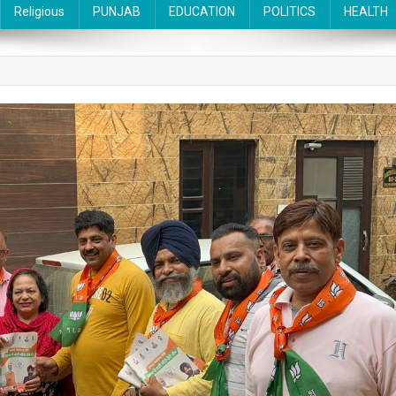
Religious
PUNJAB
EDUCATION
POLITICS
HEALTH