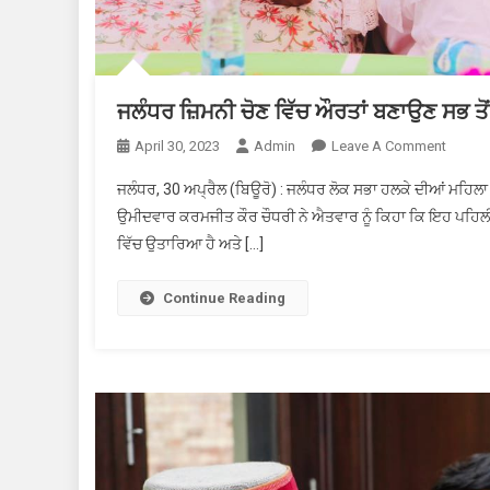
ਜਲੰਧਰ ਜ਼ਿਮਨੀ ਚੋਣ ਵਿੱਚ ਔਰਤਾਂ ਬਣਾਉਣ ਸਭ ਤੋ
April 30, 2023
Admin
Leave A Comment
On ਜਲੰ
ਜਲੰਧਰ, 30 ਅਪ੍ਰੈਲ (ਬਿਊਰੋ) : ਜਲੰਧਰ ਲੋਕ ਸਭਾ ਹਲਕੇ ਦੀਆਂ ਮਹਿਲਾ ਵੋ
ਉਮੀਦਵਾਰ ਕਰਮਜੀਤ ਕੌਰ ਚੌਧਰੀ ਨੇ ਐਤਵਾਰ ਨੂੰ ਕਿਹਾ ਕਿ ਇਹ ਪਹਿਲੀ ਵ
ਵਿੱਚ ਉਤਾਰਿਆ ਹੈ ਅਤੇ […]
Continue Reading