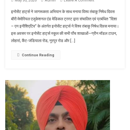
May 30, 2026
Admin
Leave A Comment
On इनोसेंट हार्ट्स ने
जागरूकता अभियान के
इनोसेंट हार्ट्स ने जागरूकता अभियान के साथ मनाया विश्व तंबाकू निषेध दिवस
साथ मनाया विश्व तंबाकू
बौरी मेमोरियल एजुकेशनल एंड मेडिकल ट्रस्ट द्वारा संचालित एवं प्रबंधित “दिशा
निषेध दिवस
– एन इनीशिएटिव” के अंतर्गत इनोसेंट हार्ट्स ने विश्व तंबाकू निषेध दिवस मनाया।
इस अवसर पर इनोसेंट हार्ट्स स्कूल की सभी पाँच शाखाओं—ग्रीन मॉडल टाउन,
लोहारां, कैंट-जंडियाला रोड, नूरपुर रोड और […]
Continue Reading