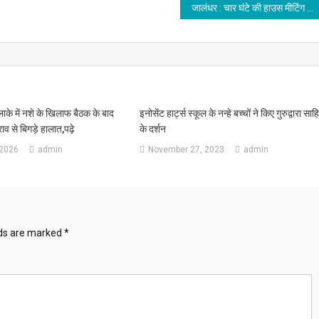
जालंधर : चार घंटे की हाउस मीटिंग पर भारी पड़े ढाई मिनट,हंगामे के बीच इतने करोड़ का बजट पास
ाके में नशे के खिलाफ बैठक के बाद
इनोसेंट हार्ट्स स्कूल के नन्हे बच्चों ने किए गुरुद्वारा साह
व से बिगड़े हालात,पढ़े
के दर्शन
 2026
admin
November 27, 2023
admin
lds are marked
*