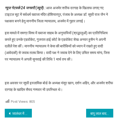
दरगाह केस में डॉ
न्यूज नेटवर्क 24 जनवरी (ब्यूरो) :
आज अजमेर शरीफ दरगाह के खिलाफ लगाए गए
सूफी राज जैन ने
टाइटल सूट में सर्वधर्म ख्वाजा मंदिर होशियारपुर, पंजाब के अध्यक्ष डॉ. सूफी राज जैन ने
पक्षकार बनने हेतु
पक्षकार बनने हेतु माननीय जिला न्यायालय, अजमेर में गुहार लगाई।
जिला न्यायालय
अजमेर में लगाई
इस मामले में समग्र विश्व में ख्वाजा साहब के अनुयायियों (श्रद्धालुओं) का प्रतिनिधित्व
गुहार,पढ़े
करते हुए उनके एडवोकेट, गुजरात हाई कोर्ट के एडवोकेट शेख अनवर हुसैन ने अपनी
दलीलें पेश कीं। माननीय न्यायालय ने केस की बारीकियों को ध्यान में रखते हुए वादी
(आवेदकों) से जवाब तलब किया। वादी पक्ष ने जवाब देने के लिए उचित समय मांगा, जिस
पर न्यायालय ने अगली सुनवाई की तिथि 1 मार्च तय की।
इस अवसर पर सूफी इस्लामिक बोर्ड के अध्यक्ष मंसूर खान, दर्शन अहिर, और अजमेर शरीफ
दरगाह के खादिम सैयद गफ्फार भी उपस्थित थे।
Post Views:
805
Post navigation
जालंधर में जमीनी विवाद को लेकर चली गोलियां,खोल बरामद, देखें वीडियो
बापू लाल बादशाह पहुंचने पर साईं हंस राज हंस का किया भव्य स्वागत