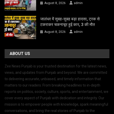
August 8, 2026
admin
जालंधर में सुबह-सुबह बड़ा हादसा, ट्रक से
टकराकर चकनाचूर हुई कार, 3 की मौत
August 8, 2026
admin
ABOUT US
Zee News Punjab is your trusted destination for the latest news,
views, and updates from Punjab and beyond. We are committed
to delivering accurate, unbiased, and timely information that
matters to our readers. From breaking headlines to in-depth
reports on politics, society, culture, sports, and entertainment, we
cover every aspect of Punjab with dedication and integrity. Our
mission is to empower people with knowledge, spark meaningful
conversations, and bring the real stories of Punjab to the