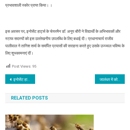
प्रभावशाली स्कोर प्राप्त किया। ।
इस अवसर पर, इनोसेंट हार्ट्स के चेयरमैन डॉ. अनूप बौरी ने विद्यार्थी के अभिभावकों और
स्टाफ सदस्यों को इस उल्लेखनीय उपलब्धि के लिए बधाई दी। प्रधानाचार्य राजीव
पालीवाल ने तानिश शर्मा के समर्पित प्रयासों की सराहना करते हुए उसके उज्ज्वल भविष्य के
लिए शुभकामनाएं दीं।
Post Views:
95
Post navigation
इनोसेंट हार्ट्स ने जागरूकता अभियान के साथ मनाया विश्व तंबाकू निषेध दिवस
जालंधर में कोर्ट कॉम्प्लेक्स को बम से उड़ाने की धमकी से मचा हड़कंप
RELATED POSTS