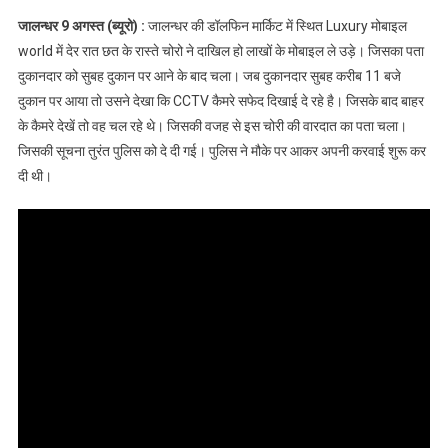
Dolphin Market
जालन्धर 9 अगस्त (ब्यूरो) :
जालन्धर की डॉलफिन मार्किट में स्थित Luxury मोबाइल
स्थित मोबाइल की दुकान
world में देर रात छत के रास्ते चोरो ने दाखिल हो लाखों के मोबाइल ले उड़े। जिसका पता
पर लाखों की चोरी,देखें
दुकानदार को सुबह दुकान पर आने के बाद चला। जब दुकानदार सुबह करीब 11 बजे
वीडियो
दुकान पर आया तो उसने देखा कि CCTV कैमरे सफेद दिखाई दे रहे है। जिसके बाद बाहर
के कैमरे देखें तो वह चल रहे थे। जिसकी वजह से इस चोरी की वारदात का पता चला।
जिसकी सूचना तुरंत पुलिस को दे दी गई। पुलिस ने मौके पर आकर अपनी करवाई शुरू कर
दी थी।