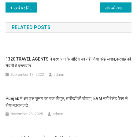
Post navigation
खर्च पर नियंत्रण बढ़ाएंगे,लेनदेन पर ध्यान रखें,विदेश यात्रा की रहेगी संभावना,पढ़े आज का राशिफल
सर्व धर्म ख्वाजा मंदिर में मौला ग़ाज़ी अब्बास का प्रकाश पर्व धूमधाम से मनाया,पढ़े
RELATED POSTS
1320 TRAVEL AGENTS ने प्रशासन के नोटिस का नही दिया कोई जवाब,करवाई की
तैयारी में प्रशासन
September 17, 2022
admin
Punjab में अब इस चुनाव का बजा बिगुल, तारीखों की घोषणा, EVM नहीं बैलेट पेपर से
होगा मतदान,पढ़े
November 28, 2025
admin