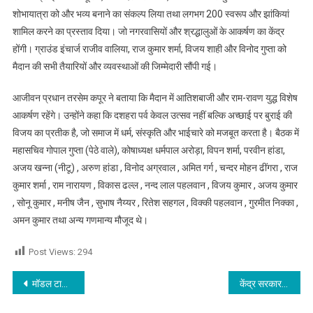
शोभायात्रा को और भव्य बनाने का संकल्प लिया तथा लगभग 200 स्वरूप और झांकियां
शामिल करने का प्रस्ताव दिया। जो नगरवासियों और श्रद्धालुओं के आकर्षण का केंद्र
होंगी। ग्राउंड इंचार्ज राजीव वालिया, राज कुमार शर्मा, विजय शाही और विनोद गुप्ता को
मैदान की सभी तैयारियों और व्यवस्थाओं की जिम्मेदारी सौंपी गई।
आजीवन प्रधान तरसेम कपूर ने बताया कि मैदान में आतिशबाजी और राम-रावण युद्ध विशेष
आकर्षण रहेंगे। उन्होंने कहा कि दशहरा पर्व केवल उत्सव नहीं बल्कि अच्छाई पर बुराई की
विजय का प्रतीक है, जो समाज में धर्म, संस्कृति और भाईचारे को मजबूत करता है। बैठक में
महासचिव गोपाल गुप्ता (पेठे वाले), कोषाध्यक्ष धर्मपाल अरोड़ा, विपन शर्मा, परवीन हांडा,
अजय खन्ना (नीटू) , अरुण हांडा , विनोद अग्रवाल , अमित गर्ग , चन्दर मोहन ढींगरा , राज
कुमार शर्मा , राम नारायण , विकास ढल्ल , नन्द लाल पहलवान , विजय कुमार , अजय कुमार
, सोनू कुमार , मनीष जैन , सुभाष नैय्यर , रितेश सहगल , विक्की पहलवान , गुरमीत निक्का ,
अमन कुमार तथा अन्य गणमान्य मौजूद थे।
Post Views:
294
Post navigation
मॉडल टाऊन सड़क हादसे की CCTV आई सामने देखें किस तरह से हुआ यह भयानक हादसा
केंद्र सरकार द्वारा भेजे गए 12 हजार करोड रुपए का आप सरकार द्वारा किए घोटाले के खिलाफ भाजपा लगाएगी धरना