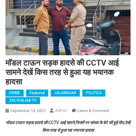
मॉडल टाऊन सड़क हादसे की CCTV आई
सामने देखें किस तरह से हुआ यह भयानक
हादसा
CRIME
Featured
JALANDHAR
POLITICS
ZEE PUNJAB TV
Admin
September 14, 2025
Leave A Comment
On मॉडल
टाऊन सड़क
मॉडल टाऊन सड़क हादसे की CCTV आई सामने,जिसमें पर सांसद के बेटे की हुई मौत,देखें
हादसे की
किस तरह से हुआ यह भयानक हादसा
CCTV आई