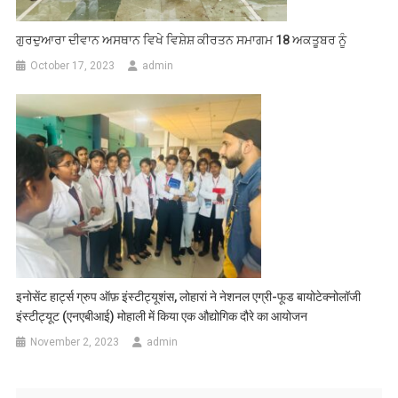
ਗੁਰਦੁਆਰਾ ਦੀਵਾਨ ਅਸਥਾਨ ਵਿਖੇ ਵਿਸ਼ੇਸ਼ ਕੀਰਤਨ ਸਮਾਗਮ 18 ਅਕਤੂਬਰ ਨੂੰ
October 17, 2023
admin
इनोसेंट हार्ट्स ग्रुप ऑफ़ इंस्टीट्यूशंस, लोहारां ने नेशनल एग्री-फूड बायोटेक्नोलॉजी
इंस्टीट्यूट (एनएबीआई) मोहाली में किया एक औद्योगिक दौरे का आयोजन
November 2, 2023
admin