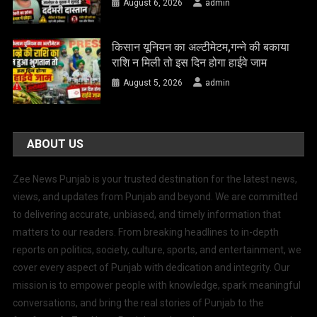
August 6, 2026
admin
किसान यूनियन का अल्टीमेटम,गन्ने की बकाया
राशि न मिली तो इस दिन होगा हाईवे जाम
August 5, 2026
admin
ABOUT US
Zee News Punjab is your trusted destination for the latest news,
views, and updates from Punjab and beyond. We are committed
to delivering accurate, unbiased, and timely information that
matters to our readers. From breaking headlines to in-depth
reports on politics, society, culture, sports, and entertainment, we
cover every aspect of Punjab with dedication and integrity. Our
mission is to empower people with knowledge, spark meaningful
conversations, and bring the real stories of Punjab to the