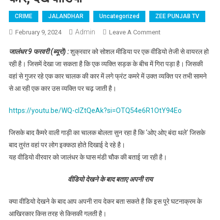
CRIME
JALANDHAR
Uncategorized
ZEE PUNJAB TV
Admin
February 9, 2024
Leave A Comment
On जालंधर : सड़क
पर गिरे हुए व्यक्ति पर
जालंधर 9 फरवरी (ब्यूरो) :
शुक्रवार को सोशल मीडिया पर एक वीडियो तेजी से वायरल हो
चढ़ गई कार, देखें
रही है। जिसमें देखा जा सकता है कि एक व्यक्ति सड़क के बीच में गिरा पड़ा है। जिसकी
वीडियो
वहां से गुजर रहे एक कार चालक की कार में लगे फ्रंट कमरे में उक्त व्यक्ति पर तभी सामने
से आ रही एक कार उस व्यक्ति पर चढ़ जाती है।
https://youtu.be/WQ-cIZtQeAk?si=OTQ54e6R1OtY94Eo
जिसके बाद कैमरे वाली गाड़ी का चालक बोलता सुन रहा है कि ‘ओए ओए बंदा थले’ जिसके
बाद तुरंत वहां पर लोग इक्कठा होते दिखाई दे रहे है।
यह वीडियो वीरवार को जालंधर के घास मंडी चौक की बताई जा रही है।
वीडियो देखने के बाद बताए अपनी राय
क्या वीडियो देखने के बाद आप अपनी राय देकर बता सकते है कि इस पूरे घटनाक्रम के
आखिरकार किस तरह से किसकी गलती है।