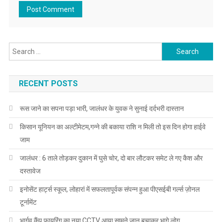
Search for:
RECENT POSTS
रूस जाने का सपना पड़ा भारी, जालंधर के युवक ने सुनाई दर्दभरी दास्तान
किसान यूनियन का अल्टीमेटम,गन्ने की बकाया राशि न मिली तो इस दिन होगा हाईवे
जाम
जालंधर : 6 ताले तोड़कर दुकान में घुसे चोर, दो बार लौटकर समेट ले गए कैश और
दस्तावेज
इनोसेंट हार्ट्स स्कूल, लोहारां में सफलतापूर्वक संपन्न हुआ पीएसईबी गर्ल्स ज़ोनल
टूर्नामेंट
भार्गव कैंप फायरिंग का नया CCTV आया सामने,जान बचाकर भागे लोग