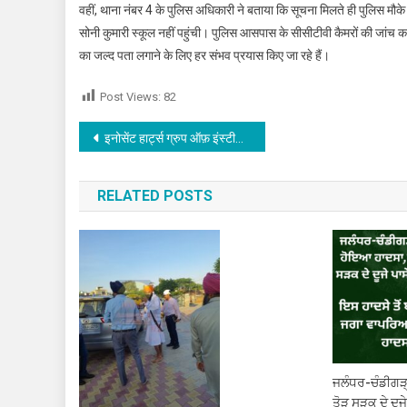
वहीं, थाना नंबर 4 के पुलिस अधिकारी ने बताया कि सूचना मिलते ही पुलिस मौके 
सोनी कुमारी स्कूल नहीं पहुंची। पुलिस आसपास के सीसीटीवी कैमरों की जांच क
का जल्द पता लगाने के लिए हर संभव प्रयास किए जा रहे हैं।
Post Views:
82
Post navigation
इनोसेंट हार्ट्स ग्रुप ऑफ़ इंस्टीट्यूशंस के विद्यार्थियों ने लहराया सफलता का परचम
RELATED POSTS
ਜਲੰਧਰ-ਚੰਡੀਗੜ੍
ਤੋੜ ਸੜਕ ਦੇ ਦੂਜੇ