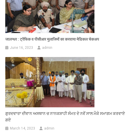
जालन्धर : ट्रैफिक व पीसीआर मुलाजिमों का करवाया मेडिकल चेकअप
June 16, 2023
admin
ਗੁਰਦਵਾਰਾ ਦੀਵਾਨ ਅਸਥਾਨ ਚ ਨਾਨਕਸ਼ਾਹੀ ਸੰਮਤ ਦੇ ਨਵੇਂ ਸਾਲ ਮੌਕੇ ਸਮਾਗਮ ਕਰਵਾਏ
ਗਏ
March 14, 2023
admin