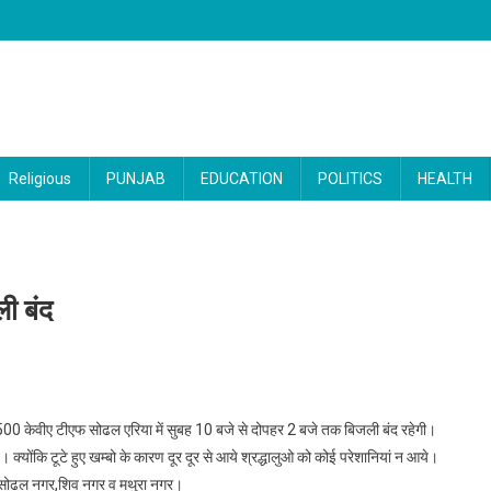
Religious
PUNJAB
EDUCATION
POLITICS
HEALTH
ी बंद
 10 से दोपहर 2 बजे तक रहेगी बिजली बंद
ए 500 केवीए टीएफ सोढल एरिया में सुबह 10 बजे से दोपहर 2 बजे तक बिजली बंद रहेगी।
। क्योंकि टूटे हुए खम्बो के कारण दूर दूर से आये श्रद्धालुओ को कोई परेशानियां न आये।
,सोढल नगर,शिव नगर व मथुरा नगर।