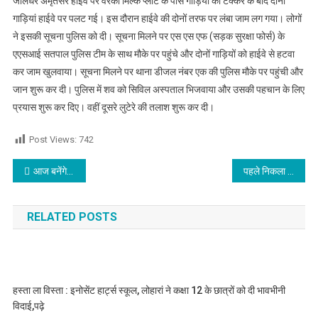
जालंधर अमृतसर हाईवे पर वेरका मिल्क प्लांट के पास गाड़ियों की टक्कर के बाद दोनों
गाड़ियां हाईवे पर पलट गई। इस दौरान हाईवे की दोनों तरफ पर लंबा जाम लग गया। लोगों
ने इसकी सूचना पुलिस को दी। सूचना मिलने पर एस एस एफ (सड़क सुरक्षा फोर्स) के
एएसआई सतपाल पुलिस टीम के साथ मौके पर पहुंचे और दोनों गाड़ियों को हाईवे से हटवा
कर जाम खुलवाया। सूचना मिलने पर थाना डीजल नंबर एक की पुलिस मौके पर पहुंची और
जान शुरू कर दी। पुलिस में शव को सिविल अस्पताल भिजवाया और उसकी पहचान के लिए
प्रयास शुरू कर दिए। वहीं दूसरे लुटेरे की तलाश शुरू कर दी।
Post Views:
742
Post navigation
आज बनेंगे यात्रा के योग,महत्वपूर्ण कार्यों में बना रहेगा संघर्ष,जाने आज का राशिफल
पहले निकला धुआं,फिर लग गई आग, कार चालक की सूझबूझ ने बचाई जान
RELATED POSTS
हस्ता ला विस्ता : इनोसेंट हार्ट्स स्कूल, लोहारां ने कक्षा 12 के छात्रों को दी भावभीनी
विदाई,पढ़े