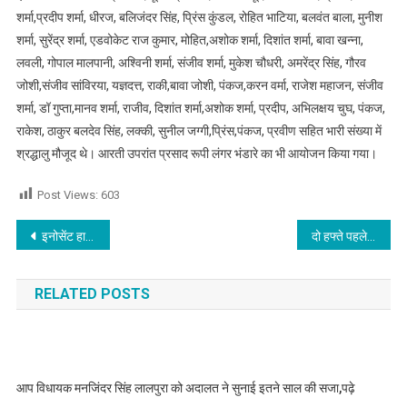
शर्मा,प्रदीप शर्मा, धीरज, बलिजंदर सिंह, प्रिंस कुंडल, रोहित भाटिया, बलवंत बाला, मुनीश
शर्मा, सुरेंद्र शर्मा, एडवोकेट राज कुमार, मोहित,अशोक शर्मा, दिशांत शर्मा, बावा खन्ना,
लवली, गोपाल मालपानी, अश्विनी शर्मा, संजीव शर्मा, मुकेश चौधरी, अमरेंद्र सिंह, गौरव
जोशी,संजीव सांविरया, यज्ञदत्त, राकी,बावा जोशी, पंकज,करन वर्मा, राजेश महाजन, संजीव
शर्मा, डॉ गुप्ता,मानव शर्मा, राजीव, दिशांत शर्मा,अशोक शर्मा, प्रदीप, अभिलक्षय चुघ, पंकज,
राकेश, ठाकुर बलदेव सिंह, लक्की, सुनील जग्गी,प्रिंस,पंकज, प्रवीण सहित भारी संख्या में
श्रद्धालु मौजूद थे। आरती उपरांत प्रसाद रूपी लंगर भंडारे का भी आयोजन किया गया।
Post Views:
603
Post navigation
इनोसेंट हार्ट्स में समर कैंप संपन्न : बच्चों ने की खूब मस्ती और सीखी नई स्किल्स
दो हफ्ते पहले रखे कुक ने खिलाया ऐसा खाना कि पूरे परिवार को पहुंचाया अस्पताल,जाने क्यों
RELATED POSTS
आप विधायक मनजिंदर सिंह लालपुरा को अदालत ने सुनाई इतने साल की सजा,पढ़े