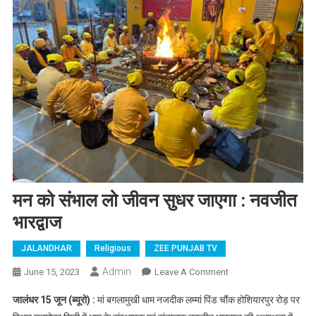
मन को संभाल लो जीवन सुधर जाएगा : नवजीत
भारद्वाज
JALANDHAR
Religious
ZEE PUNJAB TV
Admin
June 15, 2023
Leave A Comment
On मन को संभाल लो
जीवन सुधर जाएगा :
जालंधर 15 जून (ब्यूरो) :
मां बगलामुखी धाम नजदीक लम्मां पिंड चौंक होशियारपुर रोड़ पर
नवजीत भारद्वाज