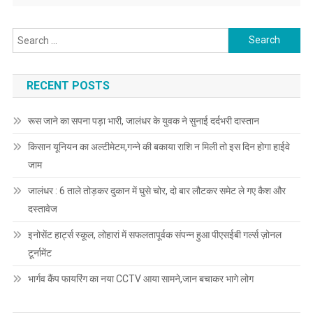
Search for:
RECENT POSTS
रूस जाने का सपना पड़ा भारी, जालंधर के युवक ने सुनाई दर्दभरी दास्तान
किसान यूनियन का अल्टीमेटम,गन्ने की बकाया राशि न मिली तो इस दिन होगा हाईवे
जाम
जालंधर : 6 ताले तोड़कर दुकान में घुसे चोर, दो बार लौटकर समेट ले गए कैश और
दस्तावेज
इनोसेंट हार्ट्स स्कूल, लोहारां में सफलतापूर्वक संपन्न हुआ पीएसईबी गर्ल्स ज़ोनल
टूर्नामेंट
भार्गव कैंप फायरिंग का नया CCTV आया सामने,जान बचाकर भागे लोग