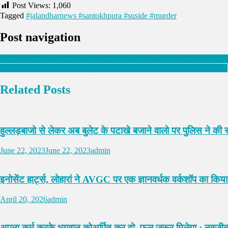
Post Views:
1,060
Tagged
#jalandharnews #santokhpura #suside #murder
Post navigation
जालंधर : पहले पति से की बात,फिर बन गए ऐसे हालात कि पति व पत्नी को दे डाल
जालंधर में दीवारों पर कैबिनेट मंत्री ने चिपकाए ‘मोदी हटाओ देश बचाओ’ के पोस्टर
Related Posts
हुल्लड़बाजो से लेकर अब बुलेट के पटाखे बजाने वालो पर पुलिस ने की 
June 22, 2023
June 22, 2023
admin
इनोसेंट हार्ट्स, लोहारां ने AVGC पर एक ज्ञानवर्धक वर्कशॉप का क
April 20, 2026
admin
अपना कर्म करके भगवान कोअर्पित कर दो, फल जरूर मिलेगा : नवजीत 