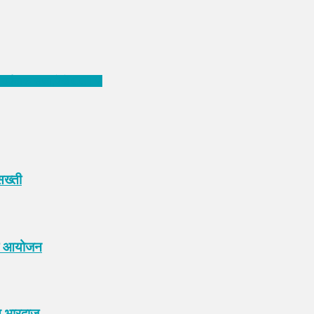
ी दर्दनाक सजा,देखें CCTV
सख्ती
िया आयोजन
भारद्वाज