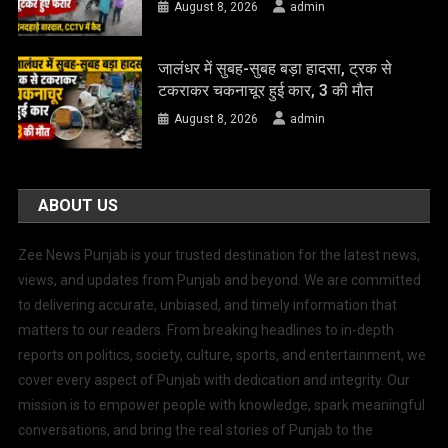
August 8, 2026
admin
जालंधर में सुबह-सुबह बड़ा हादसा, ट्रक से
टकराकर चकनाचूर हुई कार, 3 की मौत
August 8, 2026
admin
ABOUT US
Zee News Punjab is your trusted destination for the latest news,
views, and updates from Punjab and beyond. We are committed
to delivering accurate, unbiased, and timely information that
matters to our readers. From breaking headlines to in-depth
reports on politics, society, culture, sports, and entertainment, we
cover every aspect of Punjab with dedication and integrity. Our
mission is to empower people with knowledge, spark meaningful
conversations, and bring the real stories of Punjab to the