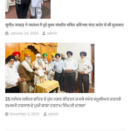
सुनील जाखड़ ने जालंधर में पूर्व मुख्य संसदीय सचिव अविनाश चंदर कलेर से की मुलाकात
January 24, 2024
admin
25 ਨਵੰਬਰ ਜਲੰਧਰ ਸ਼ਹਿਰ ਦੇ ਮੁੱਖ ਨਗਰ ਕੀਰਤਨ ਚ ਜਥੇ ਸਮੇਤ ਸ਼ਮੂਲੀਅਤ ਕਰਨਗੇ
ਦਮਦਮੀ ਟਕਸਾਲ ਦੇ ਮੁਖੀ ਬਾਬਾ ਹਰਨਾਮ ਸਿੰਘ ਜੀ ਖ਼ਾਲਸਾ
November 2, 2023
admin