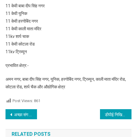
11 केवी बाबा दीप सिंह नगर
11 केवी यूनिक
11 केवी हरगोबिंद नगर
11 केवी काली माता मंदिर
11kv शार्प चाक
11 केवी कोटला रोड
11kv ट्रिब्यून
प्रभावित क्षेत्र:-
अमन नगर, बाबा दीप सिंह नगर, यूनिक, हरगोबिंद नगर, ट्रिब्यून, काली माता मंदिर रोड,
कोटला रोड, शार्प चैक और औद्योगिक क्षेत्र
Post Views:
861
Post navigation
अच्छा संग और सदग्रन्थों का अध्ययन आपके चरित्र को उज्जवल कर देगा-नवजीत भारद्वाज
डीपीई निखिल हंस को गणतंत्र दिवस पर किया सम्मानित
RELATED POSTS