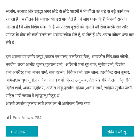
सत्संग, उत्साह और श्रद्धा अगर छोटे से छोटे आदमी में भी हों तो वह बड़े से बड़े कार्य कर
सकता है। यहाँ तक कि भगवान भी उसे मान देते हैं। वे लोग धनभागी हैं जिनको सत्संग
मिलता है ! वे लोग विशेष धनभागी हैं जो सत्संग दूसरों को दिलाने की सेवा करके संत और
समाज के बीच की कड़ी बनने का अवसर खोज लेते हैं, पा लेते हैं और अपना जीवन धन्य कर
लेते हैं।
इस अवसर पर समीर कपूर ,राकेश प्रभाकर, बलजिंदर सिंह, अमरजीत सिंह,वावा जोशी,
नवदीप, उदय,अजीत कुमार,गुलशन शर्मा, अश्विनी शर्मा धूप वाले, मुनीश शर्मा, दिशांत
शर्मा,अमरेंद्र शर्मा, मानव शर्मा, बावा खन्ना, विवेक शर्मा, शाम लाल, एडवोकेट राज कुमार,
अभिलक्षय चुघ,सुनील,राजीव, राजन शर्मा, प्रिंस, ठाकुर बलदेव सिंह,गौरी केतन, रिंकू सैनी,
दिनेश शर्मा, अजय मल्होत्रा, अजीत साहू,प्रवीण, दीपक ,अनीश शर्मा, साहिल,सुनील जग्गी
सहित भारी संख्या में श्रद्धालु मौजूद थे।
आरती उपरांत प्रसाद रूपी लंगर का भी आयोजन किया गया
Post Views:
754
Post navigation
जालंधर : हथियारों के बल पर लूट करने वाले दो स्नैचर चढ़े पुलिस के हत्थे, पर्स हैंडबैग सहित यह हुआ बरामद, पढ़े
रविवार को सुबह 10 बजे से लेकर शाम 4 बजे तक इन इलाकों में रहेगी बिजली बंद, पढ़े