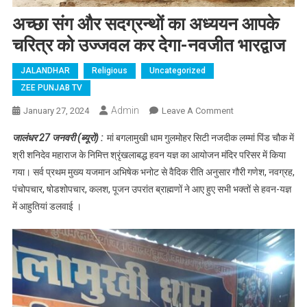
अच्छा संग और सदग्रन्थों का अध्ययन आपके
चरित्र को उज्जवल कर देगा-नवजीत भारद्वाज
JALANDHAR
Religious
Uncategorized
ZEE PUNJAB TV
Admin
January 27, 2024
Leave A Comment
On अच्छा संग और
सदग्रन्थों का अध्ययन
जालंधर 27 जनवरी (ब्यूरो) :
मां बगलामुखी धाम गुलमोहर सिटी नजदीक लम्मां पिंड चौक में
आपके चरित्र को
श्री शनिदेव महाराज के निमित्त श्रृंखलाबद्ध हवन यज्ञ का आयोजन मंदिर परिसर में किया
उज्जवल कर देगा-
गया। सर्व प्रथम मुख्य यजमान अभिषेक भनोट से वैदिक रीति अनुसार गौरी गणेश, नवग्रह,
नवजीत भारद्वाज
पंचोपचार, षोडशोपचार, कलश, पूजन उपरांत ब्राह्मणों ने आए हुए सभी भक्तों से हवन-यज्ञ
में आहुतियां डलवाई ।