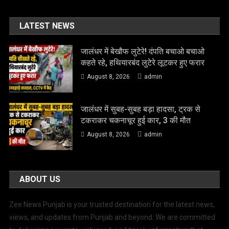
LATEST NEWS
जालंधर में बेखौफ लुटेरे! दंपति बचाओ बचाओ
कहते रहे, हथियारबंद लुटेरे लूटकर हुए फरार
August 8, 2026
admin
जालंधर में सुबह-सुबह बड़ा हादसा, ट्रक से
टकराकर चकनाचूर हुई कार, 3 की मौत
August 8, 2026
admin
ABOUT US
Zee News Punjab is your trusted destination for the latest news,
views, and updates from Punjab and beyond. We are committed