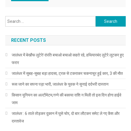
Search for:
RECENT POSTS
जालंधर में बेखौफ लुटेरे! दंपति बचाओ बचाओ कहते रहे, हथियारबंद लुटेरे लूटकर हुए
फरार
जालंधर में सुबह-सुबह बड़ा हादसा, ट्रक से टकराकर चकनाचूर हुई कार, 3 की मौत
रूस जाने का सपना पड़ा भारी, जालंधर के युवक ने सुनाई दर्दभरी दास्तान
किसान यूनियन का अल्टीमेटम,गन्ने की बकाया राशि न मिली तो इस दिन होगा हाईवे
जाम
जालंधर : 6 ताले तोड़कर दुकान में घुसे चोर, दो बार लौटकर समेट ले गए कैश और
दस्तावेज