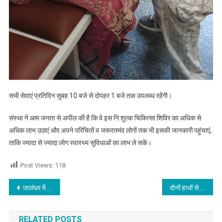
सभी सेवाएं प्रतिदिन सुबह 10 बजे से दोपहर 1 बजे तक उपलब्ध रहेंगी।
संस्था ने आम जनता से अपील की है कि वे इस नि:शुल्क चिकित्सा शिविर का अधिक से
अधिक लाभ उठाएं और अपने परिचितों व जरूरतमंद लोगों तक भी इसकी जानकारी पहुंचाएं,
ताकि ज्यादा से ज्यादा लोग स्वास्थ्य सुविधाओं का लाभ ले सकें।
Post Views:
118
Post navigation
जालंधर में इमिग्रेशन एजेंट से मारपीट, कार में जबरन ले जाने का आरोप
दोनों हाथों से बनाया ‘A’, वैभव ने बताया किसके लिए था यह खास जश्न
RELATED POSTS