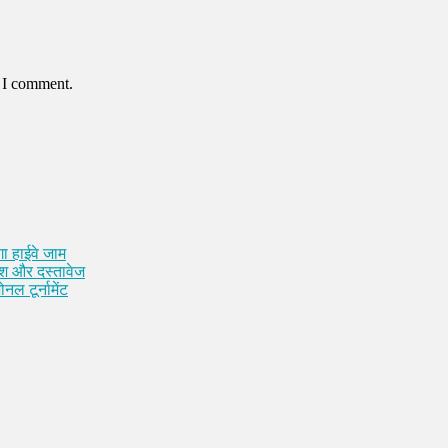
e I comment.
ा हाईवे जाम
कैश और दस्तावेज
नल टूर्नामेंट