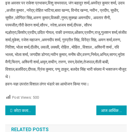
इस अवसर पर राकेश प्रभाकर,विशु सभरवाल, जंग बहादुर शर्मा,अमरेंद्र कुमार शर्मा, उदय
,अजीत कुमार , नरेंद्र,रोहित भाटिया,बावा खन्ना, विनोद खन्ना, नवीन , प्रदीप, सुधीर,
सुमीत ,जोगिंदर सिंह,अरुण कुमार,विक्की ,गुप्ता,सुक्खा अमनदीप , अवतार सैनी,
परमजीत,गौरी केतन शर्मा,सौरभ , नरेश,अजय शर्मा,दीपक , सौरभ
मल्होत्रा,किशोर,प्रदीप,उदित गोयल, राकी उनयाल,ओंकार,प्रवीण,राजू,गुलशन शर्मा,संजीव
शर्मा,मुकेश, रजेश महाजन ,अमनदीप शर्मा, गुरप्रीत सिंह, विरेंद्र सिंह, अमन शर्मा,वरुण,
नितिश, भोला शर्मा,दीलीप, लवली, लक्की, रोहित , मोहित , विशाल , अश्विनी शर्मा , रवि
भल्ला, भोला शर्मा, जगदीश डोगरा,नवीन कुमार, मनीष धीर,वरुण,निर्मल,अनिल,सागर,भूपेश
मैनी,चिराग, अश्विनी शर्मा,अमृत,सचीन, तरुण, रमन,देवांश,तेजपाल,शैली बाबी,
विशाल,बलविंदर,दीपक, प्रिंस कुमार, पप्पू ठाकुर, बलदेव सिंह भारी संख्या में भक्तजन मौजूद
थे।
हवन-यज्ञ उपरांत विशाल लंगर भंडारे का आयोजन किया गया।
Post Views:
500
Post navigation
कोटा कलासिस ने पुलिस प्रशासन के साथ मिल सड़क किनारे व्यापार करने वालो और वाहन चालको को बांटी फर्स्ट एड किट,पढ़े
आज आर्थिक स्थिति सुधार पर रहेगी,कार्यों में बढ़ सकती है अड़चन,जाने आज का राशिफल, पढ़े
RELATED POSTS