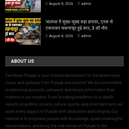
August 8, 2026
admin
जालंधर में सुबह-सुबह बड़ा हादसा, ट्रक से
टकराकर चकनाचूर हुई कार, 3 की मौत
August 8, 2026
admin
ABOUT US
Zee News Punjab is your trusted destination for the latest news,
views, and updates from Punjab and beyond. We are committed
to delivering accurate, unbiased, and timely information that
matters to our readers. From breaking headlines to in-depth
reports on politics, society, culture, sports, and entertainment, we
cover every aspect of Punjab with dedication and integrity. Our
mission is to empower people with knowledge, spark meaningful
conversations, and bring the real stories of Punjab to the