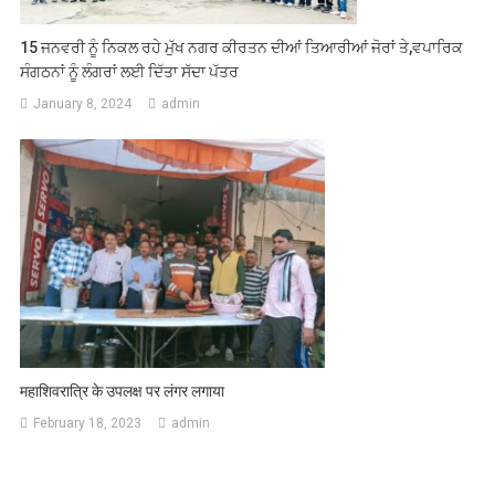
15 ਜਨਵਰੀ ਨੂੰ ਨਿਕਲ ਰਹੇ ਮੁੱਖ ਨਗਰ ਕੀਰਤਨ ਦੀਆਂ ਤਿਆਰੀਆਂ ਜੋਰਾਂ ਤੇ,ਵਪਾਰਿਕ
ਸੰਗਠਨਾਂ ਨੂੰ ਲੰਗਰਾਂ ਲਈ ਦਿੱਤਾ ਸੱਦਾ ਪੱਤਰ
January 8, 2024
admin
महाशिवरात्रि के उपलक्ष पर लंगर लगाया
February 18, 2023
admin