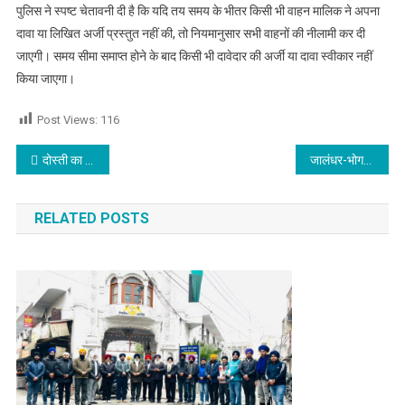
पुलिस ने स्पष्ट चेतावनी दी है कि यदि तय समय के भीतर किसी भी वाहन मालिक ने अपना
दावा या लिखित अर्जी प्रस्तुत नहीं की, तो नियमानुसार सभी वाहनों की नीलामी कर दी
जाएगी। समय सीमा समाप्त होने के बाद किसी भी दावेदार की अर्जी या दावा स्वीकार नहीं
किया जाएगा।
Post Views:
116
Post navigation
दोस्ती का खून! कूड़े में मिला युवक का शव, दोस्त पर हत्या का आरोप
जालंधर-भोगपुर हाईवे पर भीषण सड़क हादसा, डेढ़ वर्षीय मासूम समेत एक ही परिवार के 4 लोगों की मौत, 5 घायल
RELATED POSTS