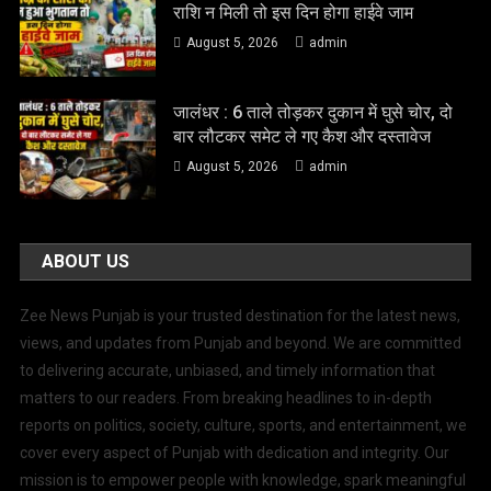
राशि न मिली तो इस दिन होगा हाईवे जाम
August 5, 2026
admin
जालंधर : 6 ताले तोड़कर दुकान में घुसे चोर, दो
बार लौटकर समेट ले गए कैश और दस्तावेज
August 5, 2026
admin
ABOUT US
Zee News Punjab is your trusted destination for the latest news,
views, and updates from Punjab and beyond. We are committed
to delivering accurate, unbiased, and timely information that
matters to our readers. From breaking headlines to in-depth
reports on politics, society, culture, sports, and entertainment, we
cover every aspect of Punjab with dedication and integrity. Our
mission is to empower people with knowledge, spark meaningful