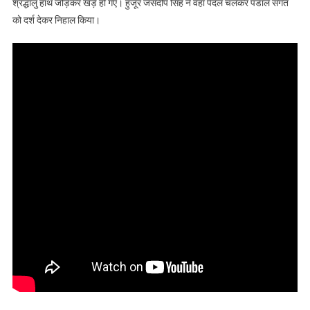
श्रद्धालु हाथ जोड़कर खड़े हो गए। हुजूर जसदीप सिंह ने वहां पैदल चलकर पंडाल संगत
श्रद्धालुओं, देखें वीडियो
को दर्श देकर निहाल किया।