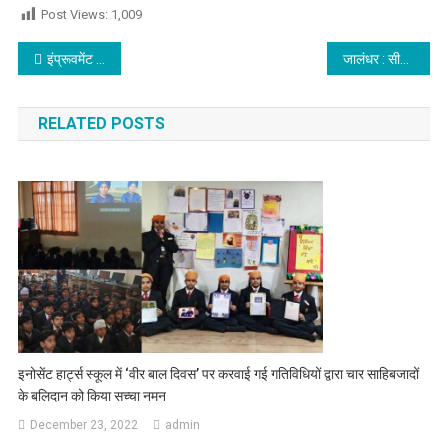
Post Views:
1,009
Post navigation
इंप्रूवमेंट ट्रस्ट की चेयरपर्सन इनोसेंट हार्ट्स के नन्हे ग्रेजुएट्स को ग्रैंड ग्रेजुएशन समारोह में किया सम्मानित,पढ़े
जालंधर : सीमेंट क्रेशर ट्रक की चपेट में आने से युवक की मौत के बाद भारी हंगामा, देखें वीडियो
RELATED POSTS
इनोसेंट हार्ट्स स्कूल में ‘वीर बाल दिवस’ पर करवाई गई गतिविधियों द्वारा चार साहिबजादों
के बलिदान को किया सच्चा नमन
December 23, 2022
admin