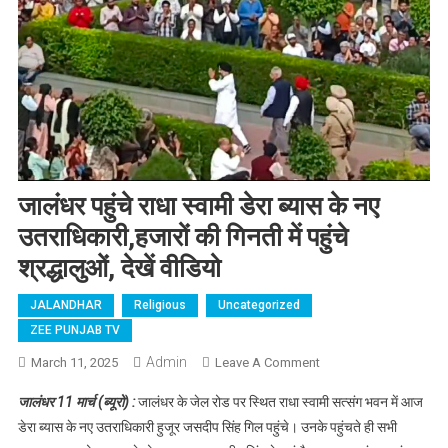
जालंधर पहुंचे राधा स्वामी डेरा ब्यास के नए
उतराधिकारी,हजारों की गिनती में पहुंचे
श्रद्धालुओं, देखें वीडियो
JALANDHAR
Religious
Uncategorized
ZEE PUNJAB TV
Admin
March 11, 2025
Leave A Comment
On जालंधर पहुंचे राधा
स्वामी डेरा ब्यास के नए
जालंधर 11 मार्च (ब्यूरो) :
जालंधर के जेल रोड पर स्थित राधा स्वामी सत्संग भवन में आज
उतराधिकारी,हजारों की
डेरा ब्यास के नए उतराधिकारी हुजूर जसदीप सिंह गिल पहुंचे। उनके पहुंचते ही सभी
गिनती में पहुंचे