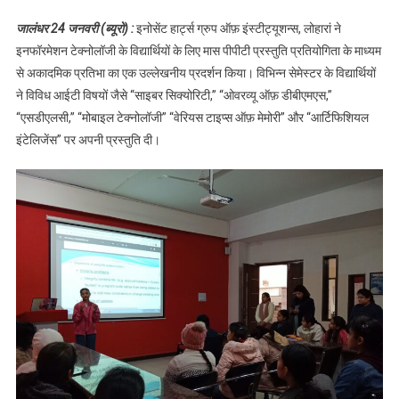
ग्रुप ऑफ़
जालंधर 24 जनवरी (ब्यूरो) :
इनोसेंट हार्ट्स ग्रुप ऑफ़ इंस्टीट्यूशन्स, लोहारां ने
इंस्टीट्यूशन्स के स्कूल
इनफॉरमेशन टेक्नोलॉजी के विद्यार्थियों के लिए मास पीपीटी प्रस्तुति प्रतियोगिता के माध्यम
ऑफ़ आईटी में पीपीटी
से अकादमिक प्रतिभा का एक उल्लेखनीय प्रदर्शन किया। विभिन्न सेमेस्टर के विद्यार्थियों
प्रतियोगिता का
ने विविध आईटी विषयों जैसे “साइबर सिक्योरिटी,” “ओवरव्यू ऑफ़ डीबीएमएस,”
आयोजन
“एसडीएलसी,” “मोबाइल टेक्नोलॉजी” “वेरियस टाइप्स ऑफ़ मेमोरी” और “आर्टिफिशियल
इंटेलिजेंस” पर अपनी प्रस्तुति दी।