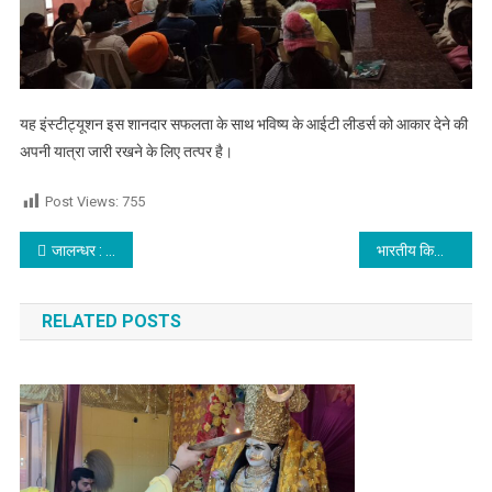
यह इंस्टीट्यूशन इस शानदार सफलता के साथ भविष्य के आईटी लीडर्स को आकार देने की
अपनी यात्रा जारी रखने के लिए तत्पर है।
Post Views:
755
Post navigation
जालन्धर : 26 जनवरी (Republic Day) को होने वाली परेड को लेकर हुई फुल ड्रेस रिहर्सल
भारतीय किसान यूनियन नेता राकेश टकैट ने किया इस दिन भारत बंद का ऐलान,पढ़े
RELATED POSTS