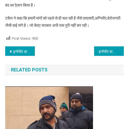
बंद का ऐलान किया है।
टकैत ने कहा कि हमारी मांगों को पहले से ही चल रही है जैसे एमएसपी,अग्निवीर,बेरोजगारी
जैसी कई मांगे है। जो केंद्र सरकार अभी तक पूरी नहीं कर रही।
Post Views:
900
Post navigation
इनोसेंट हार्ट्स ग्रुप ऑफ़ इंस्टीट्यूशन्स के स्कूल ऑफ़ आईटी में पीपीटी प्रतियोगिता का आयोजन
इनोसेंट हार्ट्स ने हर्षोल्लास के साथ मनाया गणतंत्र दिवस
RELATED POSTS