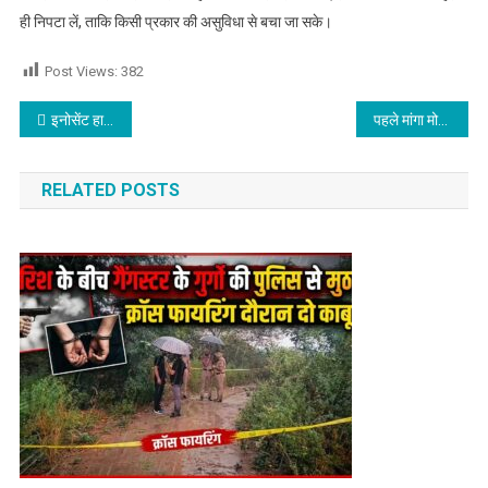
ही निपटा लें, ताकि किसी प्रकार की असुविधा से बचा जा सके।
Post Views:
382
Post navigation
इनोसेंट हार्ट्स स्कूल में ‘दिशा’- एन इनिशिएटिव के तहत ‘टीचर एनरिचमेंट सैशन” का आयोजन
पहले मांगा मोबाइल फिर लेकर हुआ फरार, युवक को घसीटता ले गया आरोपी
RELATED POSTS