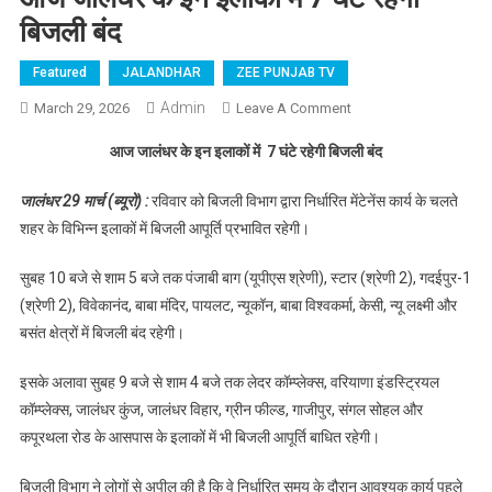
बिजली बंद
Featured
JALANDHAR
ZEE PUNJAB TV
Admin
March 29, 2026
Leave A Comment
On आज जालंधर के इन
इलाकों में 7 घंटे रहेगी
आज जालंधर के इन इलाकों में 7 घंटे रहेगी बिजली बंद
बिजली बंद
जालंधर 29 मार्च (ब्यूरो) :
रविवार को बिजली विभाग द्वारा निर्धारित मेंटेनेंस कार्य के चलते
शहर के विभिन्न इलाकों में बिजली आपूर्ति प्रभावित रहेगी।
सुबह 10 बजे से शाम 5 बजे तक पंजाबी बाग (यूपीएस श्रेणी), स्टार (श्रेणी 2), गदईपुर-1
(श्रेणी 2), विवेकानंद, बाबा मंदिर, पायलट, न्यूकॉन, बाबा विश्वकर्मा, केसी, न्यू लक्ष्मी और
बसंत क्षेत्रों में बिजली बंद रहेगी।
इसके अलावा सुबह 9 बजे से शाम 4 बजे तक लेदर कॉम्प्लेक्स, वरियाणा इंडस्ट्रियल
कॉम्प्लेक्स, जालंधर कुंज, जालंधर विहार, ग्रीन फील्ड, गाजीपुर, संगल सोहल और
कपूरथला रोड के आसपास के इलाकों में भी बिजली आपूर्ति बाधित रहेगी।
बिजली विभाग ने लोगों से अपील की है कि वे निर्धारित समय के दौरान आवश्यक कार्य पहले