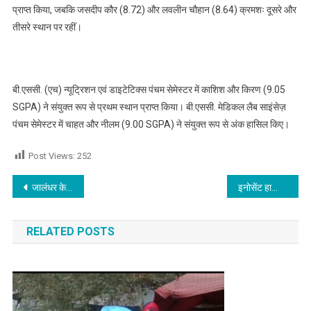
प्राप्त किया, जबकि जसदीप कौर (8.72) और लवलीन चौहान (8.64) क्रमशः दूसरे और
तीसरे स्थान पर रहीं।
बी.एससी. (एच) न्यूट्रिशन एवं डाइटेटिक्स पंचम सेमेस्टर में काशिश और किरण (9.05
SGPA) ने संयुक्त रूप से प्रथम स्थान प्राप्त किया। बी.एससी. मेडिकल लैब साइंसेज़
पंचम सेमेस्टर में चाहत और नीलम (9.00 SGPA) ने संयुक्त रूप से अंक हासिल किए।
Post Views:
252
Post navigation
जालंधर के इस बड़े स्कूल की प्रिंसिपल का फोन हैक कर जानकारों को msg कर करी पैसों की मांग
इनोसेंट हार्ट्स स्कूल में ‘दिशा’- एन इनिशिएटिव के तहत ‘टीचर एनरिचमेंट सैशन” का आयोजन
RELATED POSTS