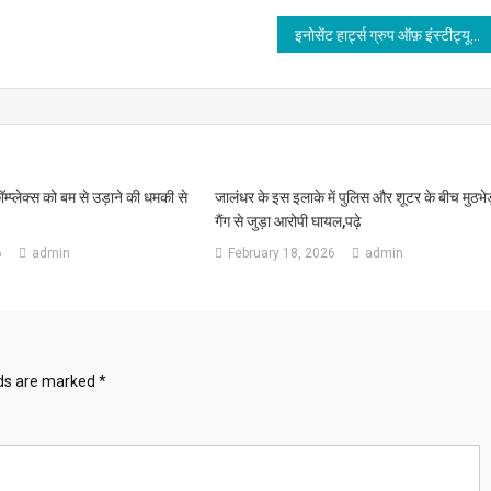
इनोसेंट हार्ट्स ग्रुप ऑफ़ इंस्टीट्यूशंस, लोहारां के विद्यार्थियों ने विश्वविद्यालय परीक्षाओं में शानदार प्रदर्शन कर संस्थान का नाम किया रोशन
कॉम्प्लेक्स को बम से उड़ाने की धमकी से
जालंधर के इस इलाके में पुलिस और शूटर के बीच मुठभेड
गैंग से जुड़ा आरोपी घायल,पढ़े
6
admin
February 18, 2026
admin
lds are marked
*