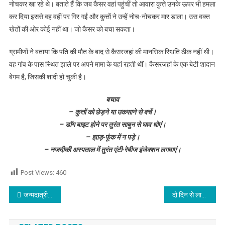
नोचकर खा रहे थे। बताते हैं कि जब कैसर वहां पहुंचीं तो आवारा कुत्ते उनके ऊपर भी हमला
कर दिया इससे वह वहीं पर गिर गईं और कुत्तों ने उन्हें नोच-नोचकर मार डाला। उस वक्त
खेतों की ओर कोई नहीं था। जो कैसर को बचा सकता।
ग्रामीणों ने बताया कि पति की मौत के बाद से कैसरजहां की मानसिक स्थिति ठीक नहीं थी।
वह गांव के पास स्थित झाले पर अपने मामा के यहां रहती थीं। कैसरजहां के एक बेटी शादान
बेगम है, जिसकी शादी हो चुकी है।
बचाव
– कुत्तों को छेड़ने या उकसाने से बचें।
– डॉग बाइट होने पर तुरंत साबुन से घाव धोएं।
– झाड़-फूंक में न पड़े।
– नजदीकी अस्पताल में तुरंत एंटी-रेबीज इंजेक्शन लगवाएं।
Post Views:
460
Post navigation
जन्मदात्री की तरह जन्मभूमि का स्थान भी श्रेष्ठ : नवजीत भारद्वाज
दो दिन से लापता थी टीचर, स्कूल से नहीं पहुंची थी घर, जब मिली तो उसे देख उड़े सब होश, पढ़े