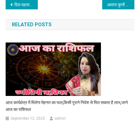
Post navigation
दिल दहला देने वाली वारदात : ‘Lady Killer’ को गिरफ्तार करने पर हुए खौफनाक खुलासे,अपने बेटे सहित इतने बच्चों का कर चुकी कत्ल,पढ़े
आवारा कुत्तों का आतंक बरकरार अब 8 साल के मासूम पर हमला कर नोचा,पढ़े
RELATED POSTS
आज कार्यक्षेत्र में मिलेगा मेहनत का फल,किसी पुराने निवेश से मिल सकता है लाभ,जाने
आज का राशिफल
September 12, 2025
admin