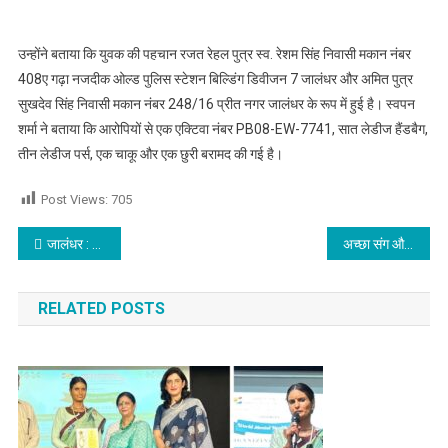
उन्होंने बताया कि युवक की पहचान रजत रेहल पुत्र स्व. रेशम सिंह निवासी मकान नंबर
408ए गढ़ा नजदीक ओल्ड पुलिस स्टेशन बिल्डिंग डिवीजन 7 जालंधर और अमित पुत्र
सुखदेव सिंह निवासी मकान नंबर 248/16 प्रीत नगर जालंधर के रूप में हुई है। स्वपन
शर्मा ने बताया कि आरोपियों से एक एक्टिवा नंबर PB08-EW-7741, सात लेडीज हैंडबैग,
तीन लेडीज पर्स, एक चाकू और एक छुरी बरामद की गई है।
Post Views:
705
Post navigation
जालंधर : पुलिस ने 1.5 किलो अफीम व हेरोइन के साथ तीन तस्करो को किया गिरफतार, पढ़े
अच्छा संग और सदग्रन्थों का अध्ययन आपके चरित्र को उज्जवल कर देगा-नवजीत भारद्वाज
RELATED POSTS