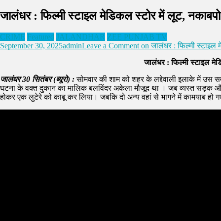
जालंधर : फिल्मी स्टाइल मेडिकल स्टोर में लूट, नकाबपोश
CRIME
Featured
JALANDHAR
ZEE PUNJAB TV
September 30, 2025
admin
Leave a Comment
on जालंधर : फिल्मी स्टाइल मे
जालंधर : फिल्मी स्टाइल मेडि
जालंधर 30 सितंबर (ब्यूरो) :
सोमवार की शाम को शहर के लद्देवाली इलाके में उस सम
घटना के वक्त दुकान का मालिक बलविंदर अकेला मौजूद था । जब व्यस्त सड़क और भा
होकर एक लुटेरे को काबू कर लिया। जबकि दो अन्य वहां से भागने में कामयाब हो गए।