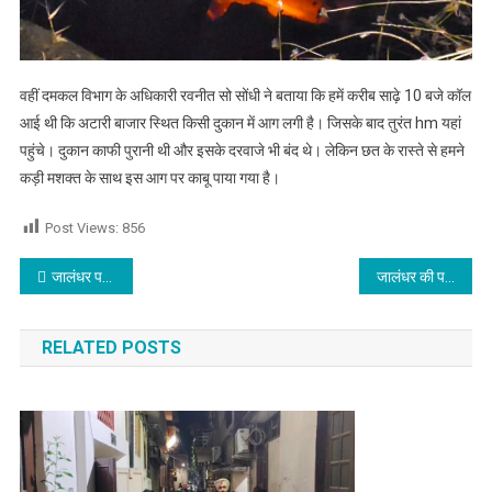
वहीं दमकल विभाग के अधिकारी रवनीत सो सोंधी ने बताया कि हमें करीब साढ़े 10 बजे कॉल
आई थी कि अटारी बाजार स्थित किसी दुकान में आग लगी है। जिसके बाद तुरंत hm यहां
पहुंचे। दुकान काफी पुरानी थी और इसके दरवाजे भी बंद थे। लेकिन छत के रास्ते से हमने
कड़ी मशक्त के साथ इस आग पर काबू पाया गया है।
Post Views:
856
Post navigation
जालंधर पठानकोट हाइवे पर बस और टिप्पर की टक्कर,पढ़े
जालंधर की पहली महिला पुलिस कमिश्नर ने संभाला चार्ज, देखें वीडियो
RELATED POSTS