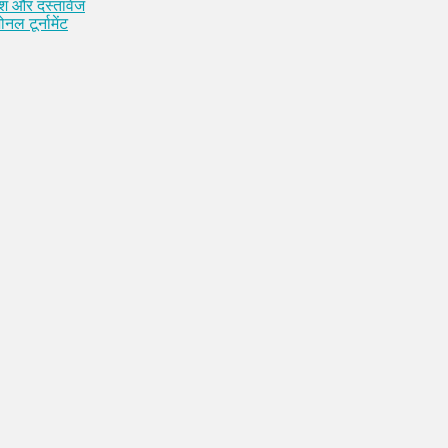
कैश और दस्तावेज
नल टूर्नामेंट