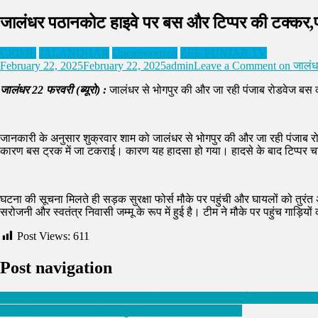
जालंधर पठानकोट हाइवे पर बस और टिप्पर की टक्कर,प
CRIME
JALANDHAR
Uncategorized
ZEE PUNJAB TV
February 22, 2025
February 22, 2025
admin
Leave a Comment
on जालंधर
जालंधर 22 फरवरी (ब्यूरो) :
जालंधर से भोगपुर की और जा रही पंजाब रोडवेज बस क
जानकारी के अनुसार शुक्रवार शाम को जालंधर से भोगपुर की और जा रही पंजाब 
कारण बस ट्रक में जा टकराई। कारण यह हादसा हो गया। हादसे के बाद टिप्पर 
घटना की सूचना मिलते ही सड़क सुरक्षा फोर्स मौके पर पहुंची और घायलों को तुरं
सरोजनी और स्वतंत्र निवासी जम्मू के रूप में हुई है। टीम ने मौके पर पहुंच गाड
Post Views:
611
Post navigation
आज क्रोध पर रखे नियंत्रण,सूझबूझ से लें काम,सामाजिक कार्यों में बढ़ेगी अभिर
जालंधर : सबसे व्यस्त बाजार में दुकान में लगी आग, देखें वीडियो