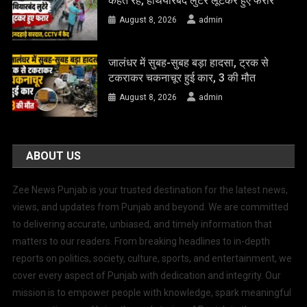
कहते रहे, हथियारबंद लुटेरे लूटकर हुए फरार
August 8, 2026
admin
जालंधर में सुबह-सुबह बड़ा हादसा, ट्रक से
टकराकर चकनाचूर हुई कार, 3 की मौत
August 8, 2026
admin
ABOUT US
Zee News Punjab is your trusted destination for the latest news,
views, and updates from Punjab and beyond. We are committed
to delivering accurate, unbiased, and timely information that
matters to our readers. From breaking headlines to in-depth
reports on politics, society, culture, sports, and entertainment, we
cover every aspect of Punjab with dedication and integrity. Our
mission is to empower people with knowledge, spark meaningful