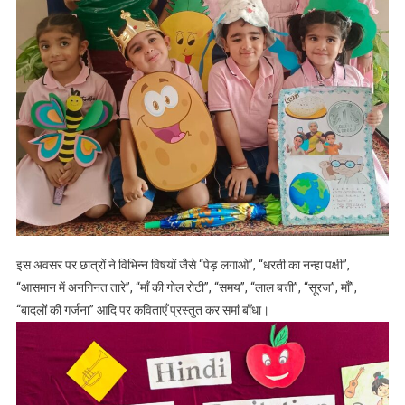
इस अवसर पर छात्रों ने विभिन्न विषयों जैसे “पेड़ लगाओ”, “धरती का नन्हा पक्षी”,
“आसमान में अनगिनत तारे”, “माँ की गोल रोटी”, “समय”, “लाल बत्ती”, “सूरज”, माँ”,
“बादलों की गर्जना” आदि पर कविताएँ प्रस्तुत कर समां बाँधा।