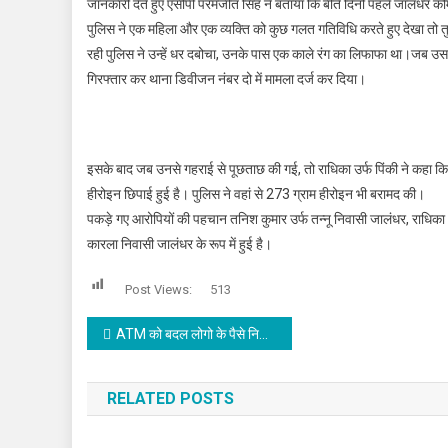
जानकारी देते हुए एसीपी परमजीत सिंह ने बताया कि बीते दिनों पहले जालंधर क
पुलिस ने एक महिला और एक व्यक्ति को कुछ गलत गतिविधि करते हुए देखा तो
रही पुलिस ने उन्हें धर दबोचा, उनके पास एक काले रंग का लिफाफा था।जब उस
गिरफ्तार कर थाना डिवीजन नंबर दो में मामला दर्ज कर दिया।
इसके बाद जब उनसे गहराई से पूछताछ की गई, तो राधिका उर्फ पिंकी ने कहा कि
हीरोइन छिपाई हुई है। पुलिस ने वहां से 273 ग्राम हीरोइन भी बरामद की।
पकड़े गए आरोपियों की पहचान तनिश कुमार उर्फ तन्नू निवासी जालंधर, राधिक
कारला निवासी जालंधर के रूप में हुई है।
Post Views:
513
Post navigation
ATM को बदल लोगो के पैसे निकालने वाले दो गिरफ्तार,कई बैंकों के मिले कार्ड, देखें वीडियो
RELATED POSTS