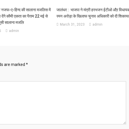
नजफ-ए-हिन्द की सालाना मजलिस में
जालंधर : भाजपा ने मंत्री हरभजन ईटीओ औऱ विधाय
 देंगे कौमी एकता का पैग़ाम 22 मई से
रमन अरोड़ा के खिलाफ चुनाव अधिकारी को दी शिकाय
़सूसी सालाना मजलि
March 31, 2023
admin
5
admin
lds are marked
*