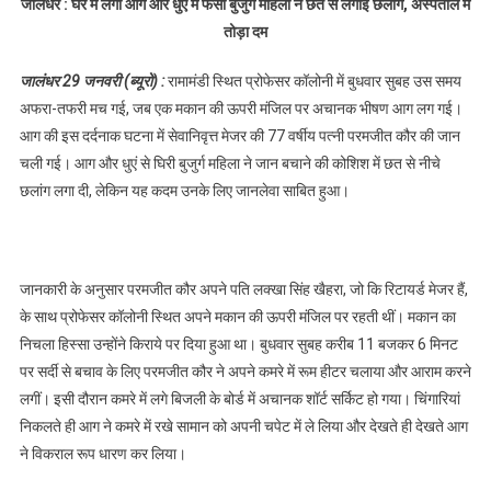
जालंधर : घर में लगी आग और धुएं में फंसी बुजुर्ग महिला ने छत से लगाई छलांग, अस्पताल में
फंसी बुजुर्ग महिला ने छत
तोड़ा दम
से लगाई छलांग,
अस्पताल में तोड़ा दम,पढ़े
जालंधर 29 जनवरी (ब्यूरो) :
रामामंडी स्थित प्रोफेसर कॉलोनी में बुधवार सुबह उस समय
अफरा-तफरी मच गई, जब एक मकान की ऊपरी मंजिल पर अचानक भीषण आग लग गई।
आग की इस दर्दनाक घटना में सेवानिवृत्त मेजर की 77 वर्षीय पत्नी परमजीत कौर की जान
चली गई। आग और धुएं से घिरी बुजुर्ग महिला ने जान बचाने की कोशिश में छत से नीचे
छलांग लगा दी, लेकिन यह कदम उनके लिए जानलेवा साबित हुआ।
जानकारी के अनुसार परमजीत कौर अपने पति लक्खा सिंह खैहरा, जो कि रिटायर्ड मेजर हैं,
के साथ प्रोफेसर कॉलोनी स्थित अपने मकान की ऊपरी मंजिल पर रहती थीं। मकान का
निचला हिस्सा उन्होंने किराये पर दिया हुआ था। बुधवार सुबह करीब 11 बजकर 6 मिनट
पर सर्दी से बचाव के लिए परमजीत कौर ने अपने कमरे में रूम हीटर चलाया और आराम करने
लगीं। इसी दौरान कमरे में लगे बिजली के बोर्ड में अचानक शॉर्ट सर्किट हो गया। चिंगारियां
निकलते ही आग ने कमरे में रखे सामान को अपनी चपेट में ले लिया और देखते ही देखते आग
ने विकराल रूप धारण कर लिया।