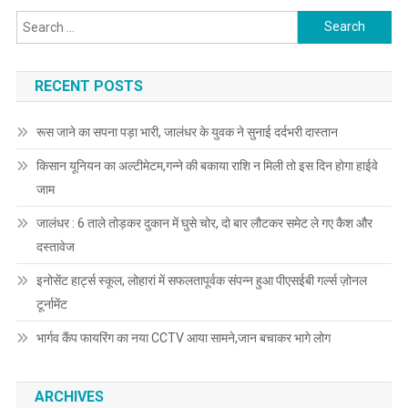
Search for:
RECENT POSTS
रूस जाने का सपना पड़ा भारी, जालंधर के युवक ने सुनाई दर्दभरी दास्तान
किसान यूनियन का अल्टीमेटम,गन्ने की बकाया राशि न मिली तो इस दिन होगा हाईवे
जाम
जालंधर : 6 ताले तोड़कर दुकान में घुसे चोर, दो बार लौटकर समेट ले गए कैश और
दस्तावेज
इनोसेंट हार्ट्स स्कूल, लोहारां में सफलतापूर्वक संपन्न हुआ पीएसईबी गर्ल्स ज़ोनल
टूर्नामेंट
भार्गव कैंप फायरिंग का नया CCTV आया सामने,जान बचाकर भागे लोग
ARCHIVES