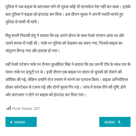
पुलिस ने जब बाइक के कागजात मांगे तो युवक कोई भी दस्तावेज पेश नहीं कर सका। इसके
बाद पुलिस ने बाइक को इंपाउंड कर दिया। इस दौरान युवक ने अपनी गलती मानते हुए
पुलिस से माफी भी मांगी।
मिठू बस्ती निवासी वंशु ने बताया कि वह अपने दोस्त के साथ रेलवे स्टेशन आया था और
उसने शराब पी रखी थी। नाके पर पुलिस को देखकर वह घबरा गया, जिससे बाइक का
संतुलन बिगड़ गया और हादसा हो गया।
वहीं रेलवे स्टेशन नाके पर तैनात कुलविंदर सिंह ने बताया कि वह अपनी टीम के साथ रात के
समय नाके पर ड्यूटी पर थे। इसी दौरान एक बाइक पर सवार दो युवकों को रोकने की
कोशिश की गई, लेकिन उन्होंने तेज रफ्तार में भागने का प्रयास किया। बाइक अनियंत्रित
होकर कांस्टेबल से टकरा गई और दोनों युवक गिर पड़े। जांच में शराब पीने की पुष्टि होने
और कागजात न होने पर बाइक को इंपाउंड कर दिया गया।
Post Views:
201
Post navigation
जालंधर : घर में लगी आग और धुएं में फंसी बुजुर्ग महिला ने छत से लगाई छलांग, अस्पताल में तोड़ा दम,पढ़े
जालंधर : तेज रफ्तार नगर निगम टिप्पर की टक्कर से एक्टिवा सवार महिला की मौत