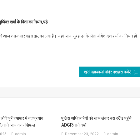
जसेवी पुष्पिंदर शर्मा के पिता का निधन,पढ़े
्पिंदर शर्मा के पिता का निधन,पढ़े
सोनू को आज तड़कसार गहरा झटका लगा है। जहां आज सुबह उनके पिता योगेश दत्त शर्मा का निधन हो
श्री महाकाली मंदिर दशहरा कमेटी (रजि:) का राज कुमार राजू को पंडाल सचिव और सुबोध शर्मा को बनाया कार्यकारिणी सदस्य,पढ़े
गी पूरी,व्यापार में नए प्रयोग
पुलिस अधिकारियों को साथ लेकर बस स्टैंड पहुंचे
ोंगे,जाने आज का राशिफल
ADGP,जाने क्यों
2025
admin
December 23, 2022
admin