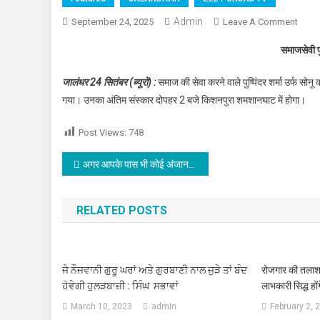
Admin
September 24, 2025
Leave A Comment
On समा
समाजसेवी पुष
जालंधर 24 सितंबर (ब्यूरो) :
समाज की सेवा करने वाले पुष्पिंदर शर्मा उर्फ 
गया। उनका अंतिम संस्कार दोपहर 2 बजे किशनपुरा शमशानघाट में होगा।
Post Views:
748
Post navigation
अगर आपके पास भी कोई अंजान व्यक्ति दिखे तो उससे रहें सतर्क,नहीं तो आपके साथ भी हो सकता है ऐसा, देखें वीडियो
RELATED POSTS
ਜੇ ਨੌਜਵਾਨੀ ਗੁਰੂ ਘਰਾਂ ਅਤੇ ਗੁਰਬਾਣੀ ਨਾਲ ਜੁੜੇ ਤਾਂ ਬੰਦ
रोजगार की तलाश हो
ਹੋਵੇਗੀ ਹੁਲੜਬਾਜ਼ੀ : ਸਿੰਘ ਸਭਾਵਾਂ
लाभकारी सिद्ध ह
March 10, 2023
admin
February 2, 