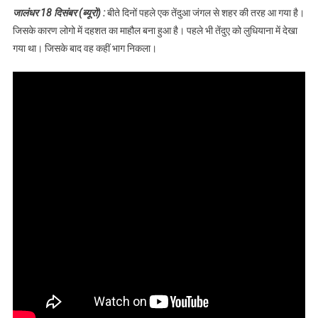
निकलते समय रहे
जालंधर 18 दिसंबर (ब्यूरो) :
बीते दिनों पहले एक तेंदुआ जंगल से शहर की तरह आ गया है।
सतर्क,क्योंकि गलियों
जिसके कारण लोगो में दहशत का माहौल बना हुआ है। पहले भी तेंदुए को लुधियाना में देखा
खेतों में घूम रहा है
गया था। जिसके बाद वह कहीं भाग निकला।
तेंदुआ, देखें वीडियो