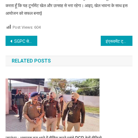
करता हूँ कि यह टूर्नामेंट खेल और उत्साह से भरा रहेगा। आइए, खेल भावना के साथ इस
आयोजन को सफल बनाएं|
Post Views:
604
Post navigation
SGPC सेक्टरी मन्नन का घेराव करने पहुंची सिख तालमेल कमेटी,माहौल हुआ तनावपूर्ण, देखें वीडियो
इंप्रूवमेंट ट्रस्ट की चेयरपर्सन इनोसेंट हार्ट्स के नन्हे ग्रेजुएट्स को ग्रैंड ग्रेजुएशन समारोह में किया सम्मानित,पढ़े
RELATED POSTS
जालंधर : अचानक इस थाने में चैकिंग करने पहुंचे DGP, देखें वीडियो