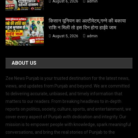
August 6, 2026
admin
किसान यूनियन का अल्टीमेटम,गन्ने की बकाया
राशि न मिली तो इस दिन होगा हाईवे जाम
August 5, 2026
admin
ABOUT US
Zee News Punjab is your trusted destination for the latest news,
views, and updates from Punjab and beyond. We are committed
to delivering accurate, unbiased, and timely information that
matters to our readers. From breaking headlines to in-depth
reports on politics, society, culture, sports, and entertainment, we
cover every aspect of Punjab with dedication and integrity. Our
mission is to empower people with knowledge, spark meaningful
conversations, and bring the real stories of Punjab to the